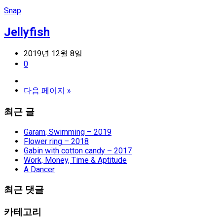
Snap
Jellyfish
2019년 12월 8일
0
다음 페이지 »
최근 글
Garam, Swimming – 2019
Flower ring – 2018
Gabin with cotton candy – 2017
Work, Money, Time & Aptitude
A Dancer
최근 댓글
카테고리